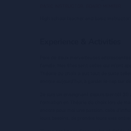
BASIC INSTRUCTOR, BOARD MEMBER
High school teacher and basic instructor
Experience & Activities
Père de deux merveilleuses adolescentes 
famille. Mes filles sont celles qui m’ont ap
Théorie du choix a eut tout de suite tel
encore aujourd’hui, à garder le cap sur de
Je suis un enseignant depuis bientôt 20 an
formation en Théorie du choix lors de m
encore pour moi une passion: celle d’influ
leurs besoins, de prendre leurs vies entre