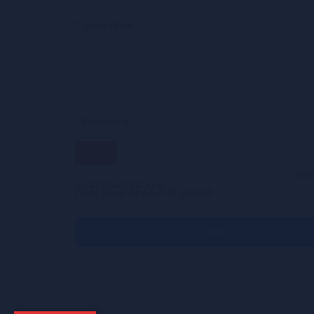
* Username
* Password
Los
Remember me
Dont have account?
SIGNUP
LOGIN