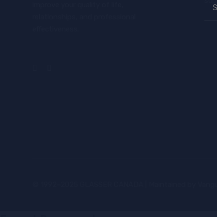
sup
Sea
improve your quality of life,
for:
relationships, and professional
effectiveness.
© 1992–2025 GLASSER CANADA | Maintained by
Vangu