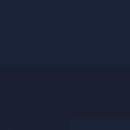
J’aime continuer d’apprendre et d’aider le
probablement ce désire qui m’a poussé à 
instructeur en théorie du choix, consult
défis.
Email
(Required)