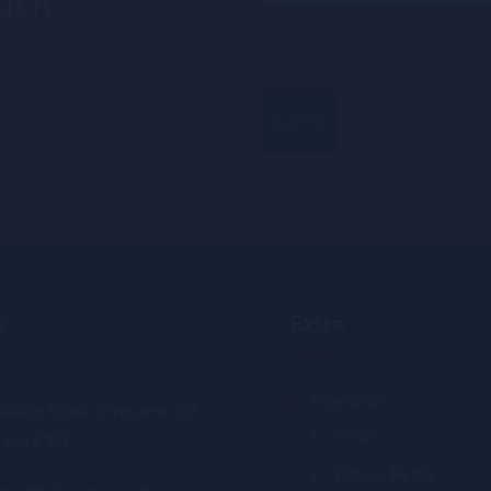
uch :
s
Extra
Resources
Wilson Road, Riverview, NB,
Shop
ada E1B2
Videos Media