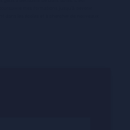
s gens à découvrir de bons outils. C’est
poursuivre mes formations jusqu’à devenir
ant dans les écoles et à chercher de nouveaux