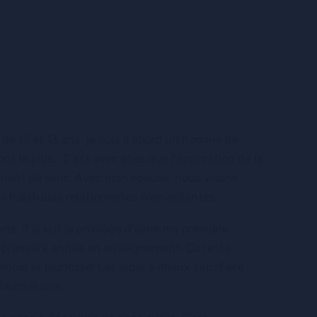
de 15 et 13 ans, je suis d’abord un homme de
pris le plus… C’est avec elles que l’application de la
lement de sens. Avec mon épouse, nous visons
s habitudes relationnelles bienveillantes.
s. J’ai eut le privilège d’avoir ma première
a première année en enseignement. Ça reste
encer la jeunesse! Les aider à mieux satisfaire
 leurs mains.