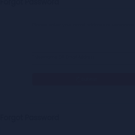
Forgot Password
Please enter your email address or username
* Username OR Email Address
Submit
Forgot Password