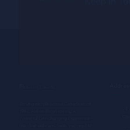
Keep in To
Addres
Serving people across Canada since
22 
1992. Ask us about joining A
Can
Powerful Life Changing Experience –
Gain the skills and tools you need to